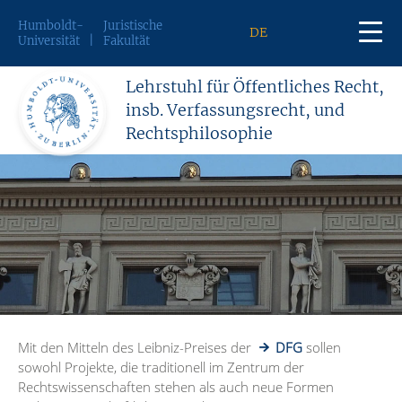
Humboldt-
Juristische
DE
Universität
Fakultät
Lehrstuhl für Öffentliches Recht,
insb. Verfassungsrecht, und
Rechtsphilosophie
Mit den Mitteln des Leibniz-Preises der
DFG
sollen
sowohl Projekte, die traditionell im Zentrum der
Rechtswissenschaften stehen als auch neue Formen